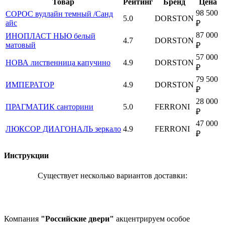
Товар
Рейтинг
Бренд
Цена
98 500
СОРОС вудлайн темный /Санд
5.0
DORSTON
айс
₽
87 000
ИНОПЛАСТ НЬЮ белый
4.7
DORSTON
матовый
₽
57 000
НОВА лиственница капучино
4.9
DORSTON
₽
79 500
ИМПЕРАТОР
4.9
DORSTON
₽
28 000
ПРАГМАТИК санторини
5.0
FERRONI
₽
47 000
ЛЮКСОР ДИАГОНАЛЬ зеркало
4.9
FERRONI
₽
Инструкции
Существует несколько вариантов доставки:
Компания
"Российские двери"
акцентрируем особое