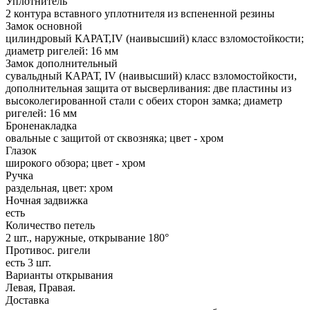
Уплотнитель
2 контура вставного уплотнителя из вспененной резины
Замок основной
цилиндровый КАРАТ,IV (наивысший) класс взломостойкости;
диаметр ригелей: 16 мм
Замок дополнительный
сувальдный КАРАТ, IV (наивысший) класс взломостойкости,
дополнительная защита от высверливания: две пластины из
высоколегированной стали с обеих сторон замка; диаметр
ригелей: 16 мм
Броненакладка
овальные с защитой от сквозняка; цвет - хром
Глазок
широкого обзора; цвет - хром
Ручка
раздельная, цвет: хром
Ночная задвижка
есть
Количество петель
2 шт., наружные, открывание 180°
Противос. ригели
есть 3 шт.
Варианты открывания
Левая, Правая.
Доставка