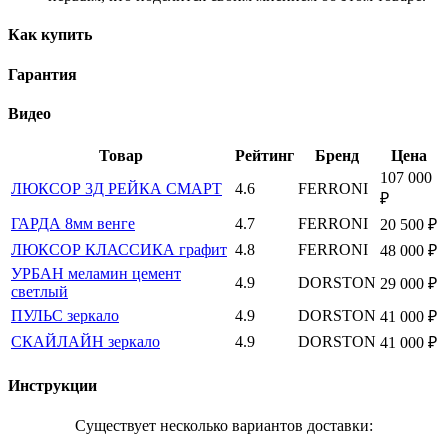
Как купить
Гарантия
Видео
Товар
Рейтинг
Бренд
Цена
107 000
ЛЮКСОР 3Д РЕЙКА СМАРТ
4.6
FERRONI
₽
ГАРДА 8мм венге
4.7
FERRONI
20 500 ₽
ЛЮКСОР КЛАССИКА графит
4.8
FERRONI
48 000 ₽
УРБАН меламин цемент
4.9
DORSTON
29 000 ₽
светлый
ПУЛЬС зеркало
4.9
DORSTON
41 000 ₽
СКАЙЛАЙН зеркало
4.9
DORSTON
41 000 ₽
Инструкции
Существует несколько вариантов доставки: