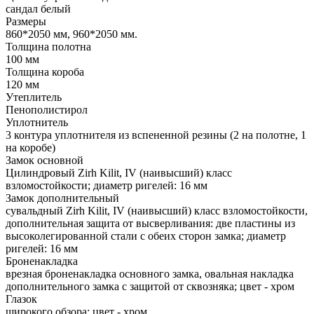
сандал белый
Размеры
860*2050 мм, 960*2050 мм.
Толщина полотна
100 мм
Толщина короба
120 мм
Утеплитель
Пенополистирол
Уплотнитель
3 контура уплотнителя из вспененной резины (2 на полотне, 1
на коробе)
Замок основной
Цилиндровый Zirh Kilit, IV (наивысший) класс
взломостойкости; диаметр ригелей: 16 мм
Замок дополнительный
сувальдный Zirh Kilit, IV (наивысший) класс взломостойкости,
дополнительная защита от высверливания: две пластины из
высоколегированной стали с обеих сторон замка; диаметр
ригелей: 16 мм
Броненакладка
врезная броненакладка основного замка, овальная накладка
дополнительного замка с защитой от сквозняка; цвет - хром
Глазок
широкого обзора; цвет - хром