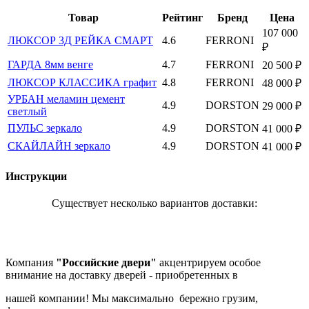
Товар
Рейтинг
Бренд
Цена
107 000
ЛЮКСОР 3Д РЕЙКА СМАРТ
4.6
FERRONI
₽
ГАРДА 8мм венге
4.7
FERRONI
20 500 ₽
ЛЮКСОР КЛАССИКА графит
4.8
FERRONI
48 000 ₽
УРБАН меламин цемент
4.9
DORSTON
29 000 ₽
светлый
ПУЛЬС зеркало
4.9
DORSTON
41 000 ₽
СКАЙЛАЙН зеркало
4.9
DORSTON
41 000 ₽
Инструкции
Существует несколько вариантов доставки:
Компания
"Российские двери"
акцентрируем особое
внимание на доставку дверей - приобретенных в
нашей компании! Мы максимально бережно грузим,