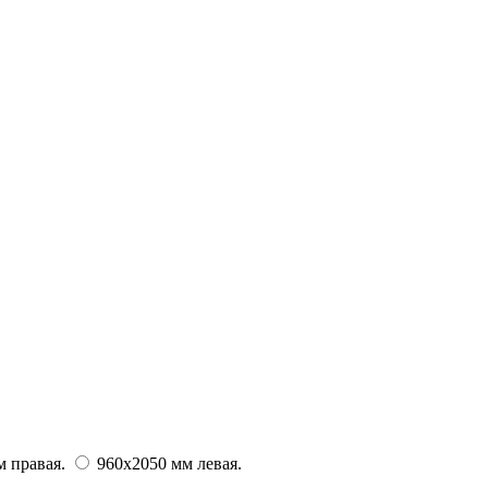
м правая.
960х2050 мм левая.