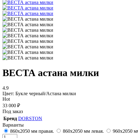
ВЕСТА астана милки
4.9
Цвет: Букле черный/Астана милки
Hot
33 000
₽
Под заказ
Бренд
DORSTON
Варианты
860х2050 мм правая.
860х2050 мм левая.
960х2050 м